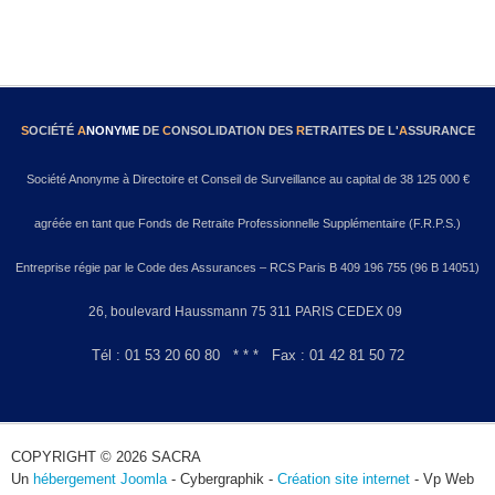
S
OCIÉTÉ
A
NONYME
DE
C
ONSOLIDATION DES
R
ETRAITES DE L'
A
SSURANCE
Société Anonyme à Directoire et Conseil de Surveillance au capital de 38 125 000 €
agréée en tant que Fonds de Retraite Professionnelle Supplémentaire (F.R.P.S.)
Entreprise régie par le Code des Assurances – RCS Paris B 409 196 755 (96 B 14051)
26, boulevard Haussmann 75 311 PARIS CEDEX 09
Tél : 01 53 20 60 80 * * * Fax : 01 42 81 50 72
COPYRIGHT © 2026 SACRA
Un
hébergement Joomla
- Cybergraphik -
Création site internet
- Vp Web